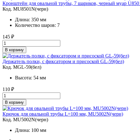
Кронштейн для овальной трубы, 7 шариков, черный муар U850
Код. MU8501N(черн)
Длина: 350 мм
Количество шаров: 7
145
₽
В корзину
Держатель полки, с фиксатором и присоской GL-59(бел)
Код. MGL-59(бел)
Высота: 54 мм
110
₽
В корзину
Крючок для овальной трубы L=100 мм, MU5002N(черн)
Код. MU5002N(черн)
Длина: 100 мм