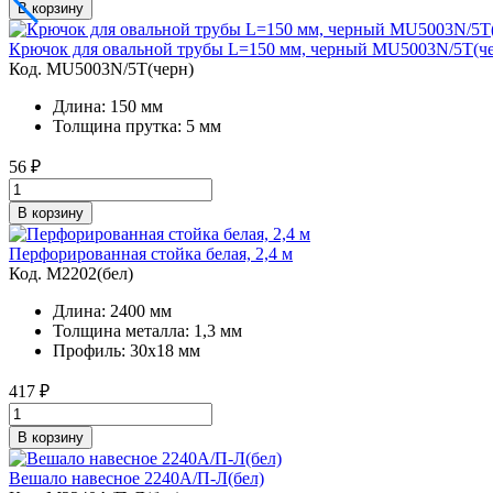
В корзину
Крючок для овальной трубы L=150 мм, черный MU5003N/5Т(ч
Код. MU5003N/5Т(черн)
Длина: 150 мм
Толщина прутка: 5 мм
56
₽
В корзину
Перфорированная стойка белая, 2,4 м
Код. M2202(бел)
Длина: 2400 мм
Толщина металла: 1,3 мм
Профиль: 30х18 мм
417
₽
В корзину
Вешало навесное 2240A/П-Л(бел)