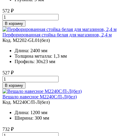
572
₽
В корзину
Перфорированная стойка белая для магазинов, 2,4 м
Код. M2202-GL01(бел)
Длина: 2400 мм
Толщина металла: 1,3 мм
Профиль: 30х23 мм
527
₽
В корзину
Вешало навесное M2240C/П-Л(бел)
Код. M2240C/П-Л(бел)
Длина: 1200 мм
Ширина: 300 мм
732
₽