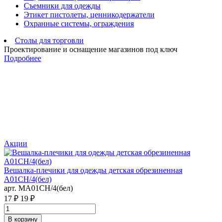
Съемники для одежды
Этикет пистолеты, ценникодержатели
Охранные системы, ограждения
Столы для торговли
Проектирование и оснащение магазинов под ключ
Подробнее
Акции
С
Вешалка-плечики для одежды детская обрезиненная
а
A01CH/4(бел)
3
арт. MA01CH/4(бел)
17 ₽
19 ₽
В корзину