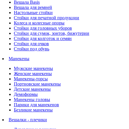
Вешала Basis
Вешала для ремней
Настольные стойки
Стойки для печатной продукции
Колеса и колесные опоры
Стойки для головных уборов
Стойки для сумок, зонтов, бижутерии
Стойки для колготок и семян
Стойки для очков
Стойки под обувь
Манекены
Мужские манекены
Женские манекены
Манекены-торсы
Портновские манекены
Детские манекены
Демоформы
Манекены головы
Парики для манекенов
Безликие манекены
Вешалки - плечики