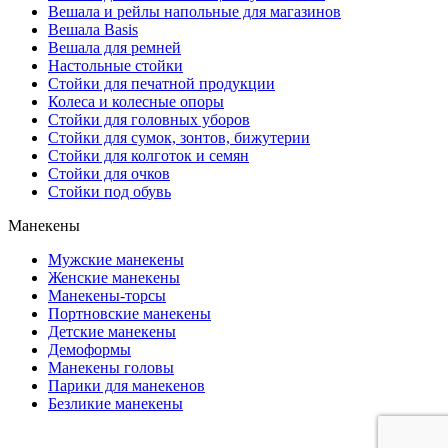
Вешала и рейлы напольные для магазинов
Вешала Basis
Вешала для ремней
Настольные стойки
Стойки для печатной продукции
Колеса и колесные опоры
Стойки для головных уборов
Стойки для сумок, зонтов, бижутерии
Стойки для колготок и семян
Стойки для очков
Стойки под обувь
Манекены
Мужские манекены
Женские манекены
Манекены-торсы
Портновские манекены
Детские манекены
Демоформы
Манекены головы
Парики для манекенов
Безликие манекены