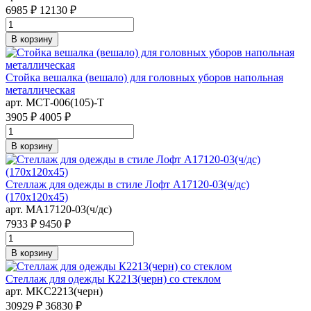
6985 ₽
12130 ₽
В корзину
Стойка вешалка (вешало) для головных уборов напольная
металлическая
арт. MСТ-006(105)-Т
3905 ₽
4005 ₽
В корзину
Стеллаж для одежды в стиле Лофт A17120-03(ч/дс)
(170х120х45)
арт. MA17120-03(ч/дс)
7933 ₽
9450 ₽
В корзину
Стеллаж для одежды К2213(черн) со стеклом
арт. MKC2213(черн)
30929 ₽
36830 ₽