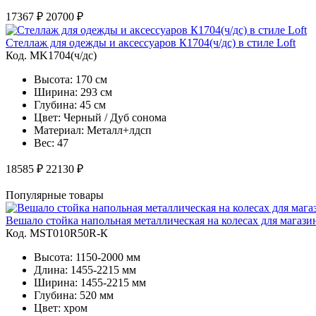
17367 ₽
20700 ₽
Стеллаж для одежды и аксессуаров К1704(ч/дс) в стиле Loft
Код. MK1704(ч/дс)
Высота: 170 см
Ширина: 293 см
Глубина: 45 см
Цвет: Черный / Дуб сонома
Материал: Металл+лдсп
Вес: 47
18585 ₽
22130 ₽
Популярные товары
Вешало стойка напольная металлическая на колесах для магаз
Код. MST010R50R-К
Высота: 1150-2000 мм
Длина: 1455-2215 мм
Ширина: 1455-2215 мм
Глубина: 520 мм
Цвет: хром