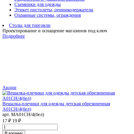
Съемники для одежды
Этикет пистолеты, ценникодержатели
Охранные системы, ограждения
Столы для торговли
Проектирование и оснащение магазинов под ключ
Подробнее
Акции
Вешалка-плечики для одежды детская обрезиненная
В
A01CH/4(бел)
1
арт. MA01CH/4(бел)
а
17 ₽
19 ₽
9
В корзину