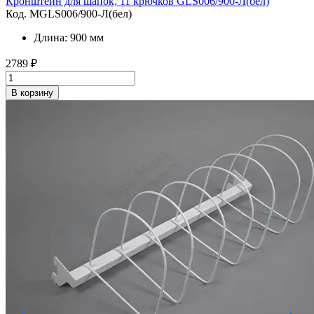
Кронштейн для шапок, 11 крючков GLS006/900-Л(бел)
Код. MGLS006/900-Л(бел)
Длина: 900 мм
2789
₽
В корзину