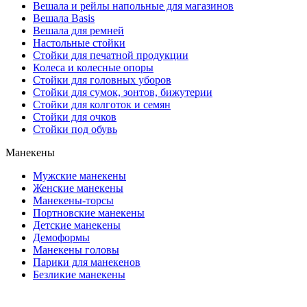
Вешала и рейлы напольные для магазинов
Вешала Basis
Вешала для ремней
Настольные стойки
Стойки для печатной продукции
Колеса и колесные опоры
Стойки для головных уборов
Стойки для сумок, зонтов, бижутерии
Стойки для колготок и семян
Стойки для очков
Стойки под обувь
Манекены
Мужские манекены
Женские манекены
Манекены-торсы
Портновские манекены
Детские манекены
Демоформы
Манекены головы
Парики для манекенов
Безликие манекены