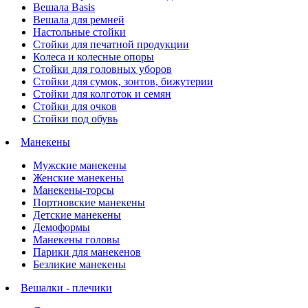
Вешала Basis
Вешала для ремней
Настольные стойки
Стойки для печатной продукции
Колеса и колесные опоры
Стойки для головных уборов
Стойки для сумок, зонтов, бижутерии
Стойки для колготок и семян
Стойки для очков
Стойки под обувь
Манекены
Мужские манекены
Женские манекены
Манекены-торсы
Портновские манекены
Детские манекены
Демоформы
Манекены головы
Парики для манекенов
Безликие манекены
Вешалки - плечики