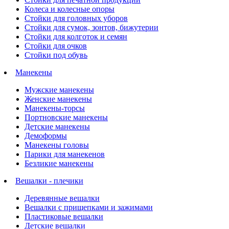
Колеса и колесные опоры
Стойки для головных уборов
Стойки для сумок, зонтов, бижутерии
Стойки для колготок и семян
Стойки для очков
Стойки под обувь
Манекены
Мужские манекены
Женские манекены
Манекены-торсы
Портновские манекены
Детские манекены
Демоформы
Манекены головы
Парики для манекенов
Безликие манекены
Вешалки - плечики
Деревянные вешалки
Вешалки с прищепками и зажимами
Пластиковые вешалки
Детские вешалки