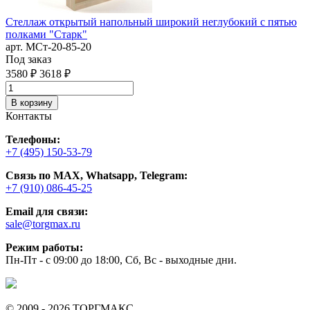
Стеллаж открытый напольный широкий неглубокий с пятью
В
полками "Старк"
м
арт. MСт-20-85-20
Под заказ
8
3580 ₽
3618 ₽
В корзину
Контакты
Телефоны:
+7 (495) 150-53-79
Связь по MAX, Whatsapp, Telegram:
+7 (910) 086-45-25
Email для связи:
sale@torgmax.ru
Режим работы:
Пн-Пт - с 09:00 до 18:00, Сб, Вс - выходные дни.
© 2009 - 2026 ТОРГМАКС.