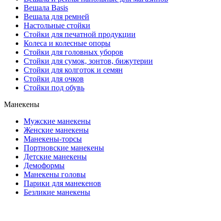
Вешала Basis
Вешала для ремней
Настольные стойки
Стойки для печатной продукции
Колеса и колесные опоры
Стойки для головных уборов
Стойки для сумок, зонтов, бижутерии
Стойки для колготок и семян
Стойки для очков
Стойки под обувь
Манекены
Мужские манекены
Женские манекены
Манекены-торсы
Портновские манекены
Детские манекены
Демоформы
Манекены головы
Парики для манекенов
Безликие манекены