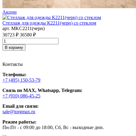
Акции
Стеллаж для одежды К2211(черн) со стеклом
С
арт. MKC2211(черн)
а
П
30723 ₽
36580 ₽
4
В корзину
Контакты
Телефоны:
+7 (495) 150-53-79
Связь по MAX, Whatsapp, Telegram:
+7 (910) 086-45-25
Email для связи:
sale@torgmax.ru
Режим работы:
Пн-Пт - с 09:00 до 18:00, Сб, Вс - выходные дни.