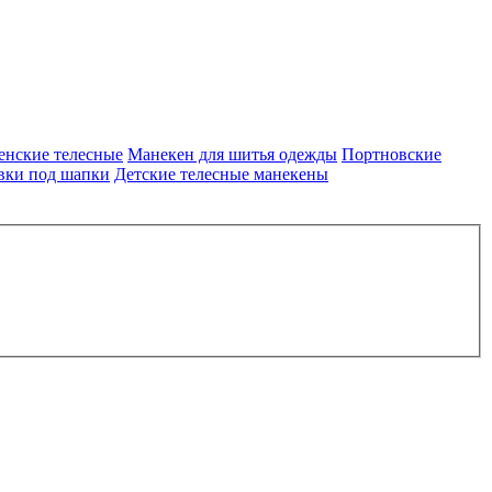
енские телесные
Манекен для шитья одежды
Портновские
вки под шапки
Детские телесные манекены