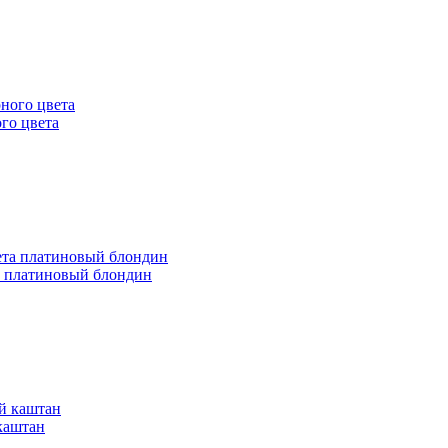
го цвета
а платиновый блондин
каштан