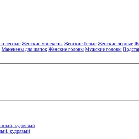
 телесные
Женские манекены
Женские белые
Женские черные
Ж
ы
Манекены для шапок
Женские головы
Мужские головы
Подста
ный, кудрявый