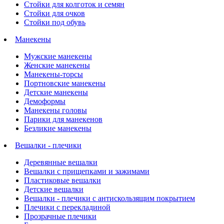
Стойки для колготок и семян
Стойки для очков
Стойки под обувь
Манекены
Мужские манекены
Женские манекены
Манекены-торсы
Портновские манекены
Детские манекены
Демоформы
Манекены головы
Парики для манекенов
Безликие манекены
Вешалки - плечики
Деревянные вешалки
Вешалки с прищепками и зажимами
Пластиковые вешалки
Детские вешалки
Вешалки - плечики с антискользящим покрытием
Плечики с перекладиной
Прозрачные плечики