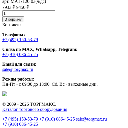
арт. MA17120-03(ч/дс)
а
7933 ₽
9450 ₽
9
В корзину
Контакты
Телефоны:
+7 (495) 150-53-79
Связь по MAX, Whatsapp, Telegram:
+7 (910) 086-45-25
Email для связи:
sale@torgmax.ru
Режим работы:
Пн-Пт - с 09:00 до 18:00, Сб, Вс - выходные дни.
© 2009 - 2026 ТОРГМАКС.
Каталог торгового оборудования
+7 (495) 150-53-79
+7 (910) 086-45-25
sale@torgmax.ru
+7 (910) 086-45-25