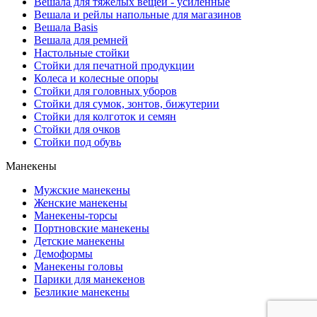
Вешала для тяжелых вещей - усиленные
Вешала и рейлы напольные для магазинов
Вешала Basis
Вешала для ремней
Настольные стойки
Стойки для печатной продукции
Колеса и колесные опоры
Стойки для головных уборов
Стойки для сумок, зонтов, бижутерии
Стойки для колготок и семян
Стойки для очков
Стойки под обувь
Манекены
Мужские манекены
Женские манекены
Манекены-торсы
Портновские манекены
Детские манекены
Демоформы
Манекены головы
Парики для манекенов
Безликие манекены