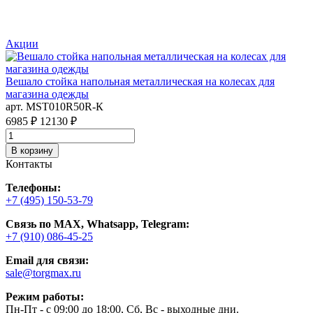
Акции
Вешало стойка напольная металлическая на колесах для
В
магазина одежды
арт. MST010R50R-К
а
6985 ₽
12130 ₽
1
В корзину
Контакты
Телефоны:
+7 (495) 150-53-79
Связь по MAX, Whatsapp, Telegram:
+7 (910) 086-45-25
Email для связи:
sale@torgmax.ru
Режим работы:
Пн-Пт - с 09:00 до 18:00, Сб, Вс - выходные дни.