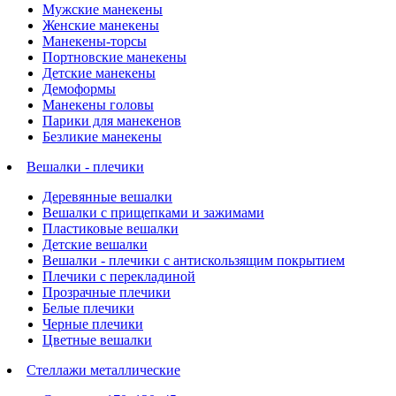
Мужские манекены
Женские манекены
Манекены-торсы
Портновские манекены
Детские манекены
Демоформы
Манекены головы
Парики для манекенов
Безликие манекены
Вешалки - плечики
Деревянные вешалки
Вешалки с прищепками и зажимами
Пластиковые вешалки
Детские вешалки
Вешалки - плечики с антискользящим покрытием
Плечики с перекладиной
Прозрачные плечики
Белые плечики
Черные плечики
Цветные вешалки
Стеллажи металлические