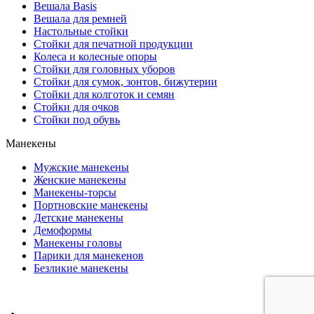
Вешала Basis
Вешала для ремней
Настольные стойки
Стойки для печатной продукции
Колеса и колесные опоры
Стойки для головных уборов
Стойки для сумок, зонтов, бижутерии
Стойки для колготок и семян
Стойки для очков
Стойки под обувь
Манекены
Мужские манекены
Женские манекены
Манекены-торсы
Портновские манекены
Детские манекены
Демоформы
Манекены головы
Парики для манекенов
Безликие манекены