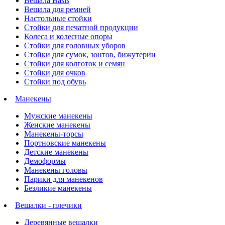
Вешала Basis
Вешала для ремней
Настольные стойки
Стойки для печатной продукции
Колеса и колесные опоры
Стойки для головных уборов
Стойки для сумок, зонтов, бижутерии
Стойки для колготок и семян
Стойки для очков
Стойки под обувь
Манекены
Мужские манекены
Женские манекены
Манекены-торсы
Портновские манекены
Детские манекены
Демоформы
Манекены головы
Парики для манекенов
Безликие манекены
Вешалки - плечики
Деревянные вешалки