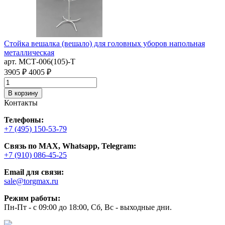
Стойка вешалка (вешало) для головных уборов напольная
В
металлическая
арт. MСТ-006(105)-Т
а
3905 ₽
4005 ₽
1
В корзину
Контакты
Телефоны:
+7 (495) 150-53-79
Связь по MAX, Whatsapp, Telegram:
+7 (910) 086-45-25
Email для связи:
sale@torgmax.ru
Режим работы:
Пн-Пт - с 09:00 до 18:00, Сб, Вс - выходные дни.