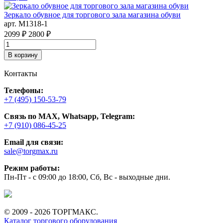
Зеркало обувное для торгового зала магазина обуви
С
арт. M1318-1
а
2099 ₽
2800 ₽
3
В корзину
Контакты
Телефоны:
+7 (495) 150-53-79
Связь по MAX, Whatsapp, Telegram:
+7 (910) 086-45-25
Email для связи:
sale@torgmax.ru
Режим работы:
Пн-Пт - с 09:00 до 18:00, Сб, Вс - выходные дни.
© 2009 - 2026 ТОРГМАКС.
Каталог торгового оборудования