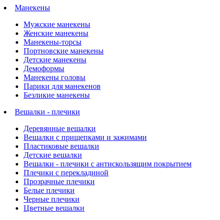
Манекены
Мужские манекены
Женские манекены
Манекены-торсы
Портновские манекены
Детские манекены
Демоформы
Манекены головы
Парики для манекенов
Безликие манекены
Вешалки - плечики
Деревянные вешалки
Вешалки с прищепками и зажимами
Пластиковые вешалки
Детские вешалки
Вешалки - плечики с антискользящим покрытием
Плечики с перекладиной
Прозрачные плечики
Белые плечики
Черные плечики
Цветные вешалки