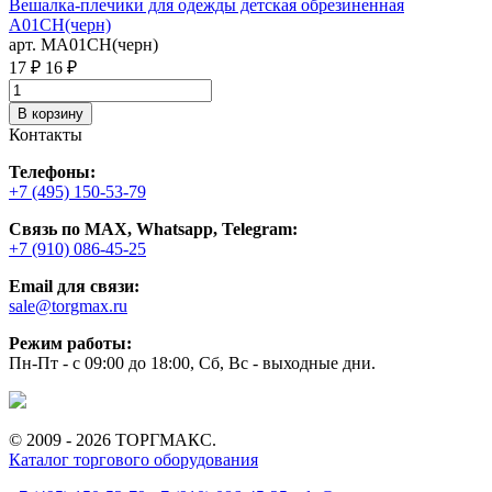
Вешалка-плечики для одежды детская обрезиненная
С
A01CH(черн)
а
арт. MA01CH(черн)
3
17 ₽
16 ₽
В корзину
Контакты
Телефоны:
+7 (495) 150-53-79
Связь по MAX, Whatsapp, Telegram:
+7 (910) 086-45-25
Email для связи:
sale@torgmax.ru
Режим работы:
Пн-Пт - с 09:00 до 18:00, Сб, Вс - выходные дни.
© 2009 - 2026 ТОРГМАКС.
Каталог торгового оборудования