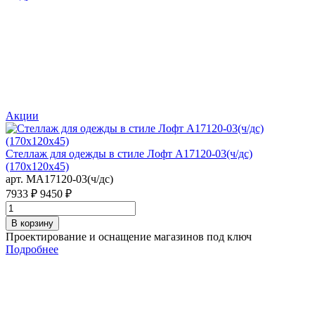
Акции
С
Стеллаж для одежды в стиле Лофт A17120-03(ч/дс)
а
(170х120х45)
П
арт. MA17120-03(ч/дс)
4
7933 ₽
9450 ₽
В корзину
Проектирование и оснащение магазинов под ключ
Подробнее