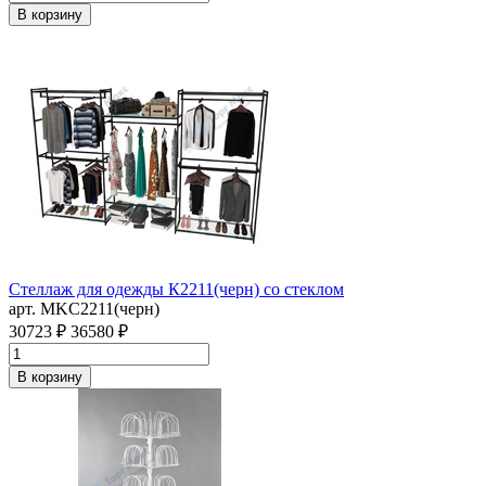
В корзину
Стеллаж для одежды К2211(черн) со стеклом
арт. MKC2211(черн)
30723 ₽
36580 ₽
В корзину