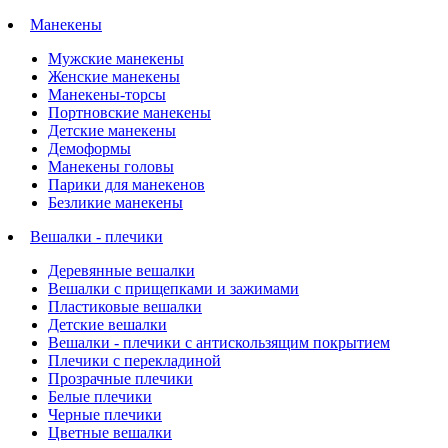
Манекены
Мужские манекены
Женские манекены
Манекены-торсы
Портновские манекены
Детские манекены
Демоформы
Манекены головы
Парики для манекенов
Безликие манекены
Вешалки - плечики
Деревянные вешалки
Вешалки с прищепками и зажимами
Пластиковые вешалки
Детские вешалки
Вешалки - плечики с антискользящим покрытием
Плечики с перекладиной
Прозрачные плечики
Белые плечики
Черные плечики
Цветные вешалки