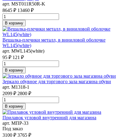
арт. MST011R50R-K
8645 ₽
13460 ₽
В корзину
Вешалка-плечики металл, в виниловой оболочке
WL145(white)
арт. MWL145(white)
95 ₽
121 ₽
В корзину
Зеркало обувное для торгового зала магазина обуви
арт. M1318-1
2099 ₽
2800 ₽
В корзину
Прилавок угловой внутренний для магазина
арт. MПР-33
Под заказ
3100 ₽
3765 ₽