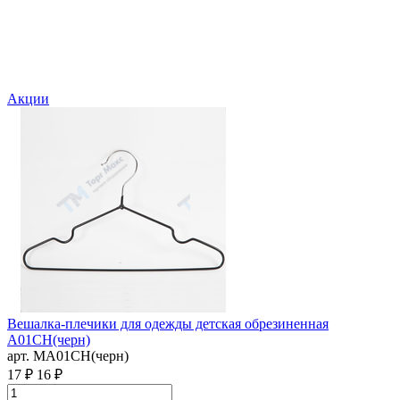
Акции
Вешалка-плечики для одежды детская обрезиненная
A01CH(черн)
арт. MA01CH(черн)
17 ₽
16 ₽