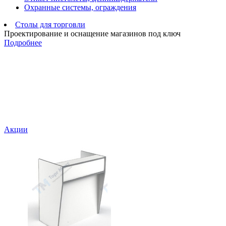
Охранные системы, ограждения
Столы для торговли
Проектирование и оснащение магазинов под ключ
Подробнее
Акции
С
м
а
3