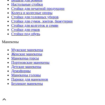
Вешала для ремней
Настольные стойки
Стойки для печатной продукции
Колеса и колесные опоры
Стойки для головных уборов
Стойки для сумок, зонтов, бижутерии
Стойки для колготок и семян
Стойки для очков
Стойки под обувь
Манекены
Мужские манекены
Женские манекены
Манекены-торсы
Портновские манекены
Детские манекены
Демоформы
Манекены головы
Парики для манекенов
Безликие манекены