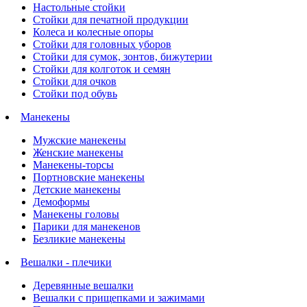
Настольные стойки
Стойки для печатной продукции
Колеса и колесные опоры
Стойки для головных уборов
Стойки для сумок, зонтов, бижутерии
Стойки для колготок и семян
Стойки для очков
Стойки под обувь
Манекены
Мужские манекены
Женские манекены
Манекены-торсы
Портновские манекены
Детские манекены
Демоформы
Манекены головы
Парики для манекенов
Безликие манекены
Вешалки - плечики
Деревянные вешалки
Вешалки с прищепками и зажимами