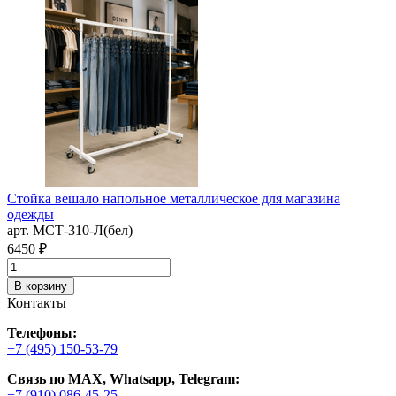
В
а
1
Стойка вешало напольное металлическое для магазина
одежды
арт. MСТ-310-Л(бел)
6450 ₽
В корзину
Контакты
Телефоны:
+7 (495) 150-53-79
Связь по MAX, Whatsapp, Telegram:
+7 (910) 086-45-25