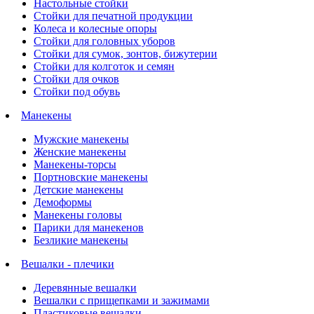
Настольные стойки
Стойки для печатной продукции
Колеса и колесные опоры
Стойки для головных уборов
Стойки для сумок, зонтов, бижутерии
Стойки для колготок и семян
Стойки для очков
Стойки под обувь
Манекены
Мужские манекены
Женские манекены
Манекены-торсы
Портновские манекены
Детские манекены
Демоформы
Манекены головы
Парики для манекенов
Безликие манекены
Вешалки - плечики
Деревянные вешалки
Вешалки с прищепками и зажимами
Пластиковые вешалки