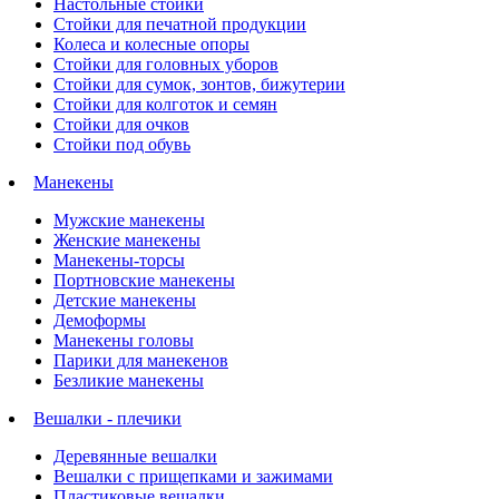
Настольные стойки
Стойки для печатной продукции
Колеса и колесные опоры
Стойки для головных уборов
Стойки для сумок, зонтов, бижутерии
Стойки для колготок и семян
Стойки для очков
Стойки под обувь
Манекены
Мужские манекены
Женские манекены
Манекены-торсы
Портновские манекены
Детские манекены
Демоформы
Манекены головы
Парики для манекенов
Безликие манекены
Вешалки - плечики
Деревянные вешалки
Вешалки с прищепками и зажимами
Пластиковые вешалки