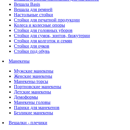
Вешала Basis
Вешала для ремней
Настольные стойки
Стойки для печатной продукции
Колеса и колесные опоры
Стойки для головных уборов
Стойки для сумок, зонтов, бижутерии
Стойки для колготок и семян
Стойки для очков
Стойки под обувь
Манекены
Мужские манекены
Женские манекены
Манекены-торсы
Портновские манекены
Детские манекены
Демоформы
Манекены головы
Парики для манекенов
Безликие манекены
Вешалки - плечики