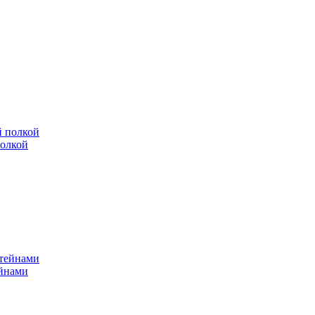
полкой
ейнами