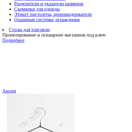
Разделители и указатели размеров
Съемники для одежды
Этикет пистолеты, ценникодержатели
Охранные системы, ограждения
Столы для торговли
Проектирование и оснащение магазинов под ключ
Подробнее
Акции
В
а
1