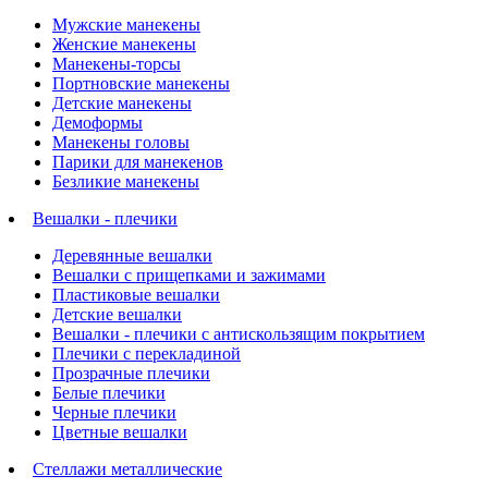
Мужские манекены
Женские манекены
Манекены-торсы
Портновские манекены
Детские манекены
Демоформы
Манекены головы
Парики для манекенов
Безликие манекены
Вешалки - плечики
Деревянные вешалки
Вешалки с прищепками и зажимами
Пластиковые вешалки
Детские вешалки
Вешалки - плечики с антискользящим покрытием
Плечики с перекладиной
Прозрачные плечики
Белые плечики
Черные плечики
Цветные вешалки
Стеллажи металлические