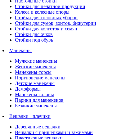
Настольные стойки
Стойки для печатной продукции
Колеса и колесные опоры
Стойки для головных уборов
Стойки для сумок, зонтов, бижутерии
Стойки для колготок и семян
Стойки для очков
Стойки под обувь
Манекены
Мужские манекены
Женские манекены
Манекены-торсы
Портновские манекены
Детские манекены
Демоформы
Манекены головы
Парики для манекенов
Безликие манекены
Вешалки - плечики
Деревянные вешалки
Вешалки с прищепками и зажимами
Пластиковые вешалки