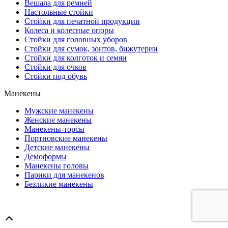
Вешала для ремней
Настольные стойки
Стойки для печатной продукции
Колеса и колесные опоры
Стойки для головных уборов
Стойки для сумок, зонтов, бижутерии
Стойки для колготок и семян
Стойки для очков
Стойки под обувь
Манекены
Мужские манекены
Женские манекены
Манекены-торсы
Портновские манекены
Детские манекены
Демоформы
Манекены головы
Парики для манекенов
Безликие манекены