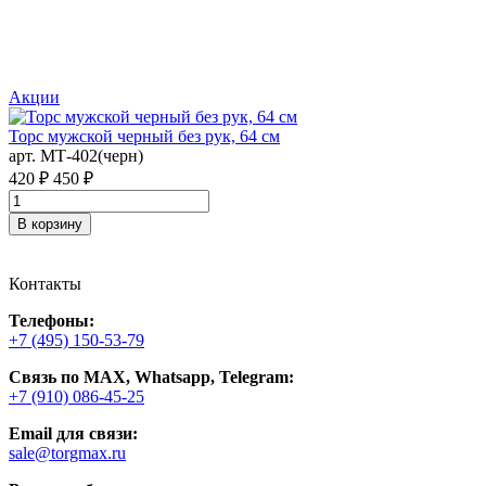
Акции
Торс мужской черный без рук, 64 см
С
арт. MТ-402(черн)
а
420 ₽
450 ₽
3
В корзину
Контакты
Телефоны:
+7 (495) 150-53-79
Связь по MAX, Whatsapp, Telegram:
+7 (910) 086-45-25
Email для связи:
sale@torgmax.ru