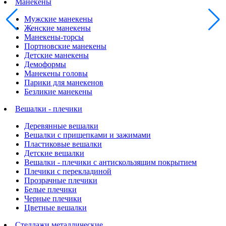
Манекены
Мужские манекены
Женские манекены
Манекены-торсы
Портновские манекены
Детские манекены
Демоформы
Манекены головы
Парики для манекенов
Безликие манекены
Вешалки - плечики
Деревянные вешалки
Вешалки с прищепками и зажимами
Пластиковые вешалки
Детские вешалки
Вешалки - плечики с антискользящим покрытием
Плечики с перекладиной
Прозрачные плечики
Белые плечики
Черные плечики
Цветные вешалки
Стеллажи металлические