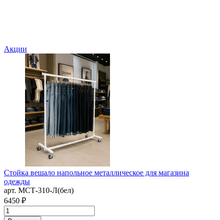
Акции
С
п
а
П
3
Стойка вешало напольное металлическое для магазина
одежды
арт. MСТ-310-Л(бел)
6450 ₽