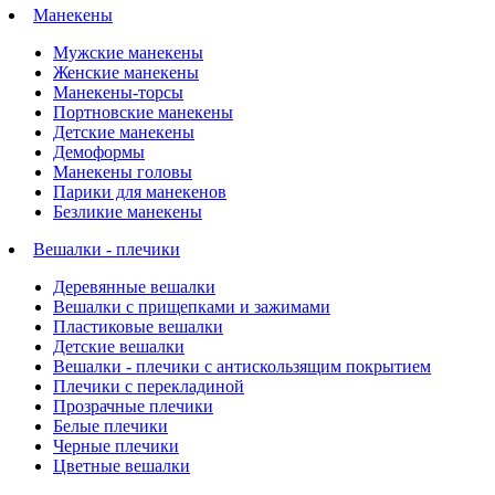
Манекены
Мужские манекены
Женские манекены
Манекены-торсы
Портновские манекены
Детские манекены
Демоформы
Манекены головы
Парики для манекенов
Безликие манекены
Вешалки - плечики
Деревянные вешалки
Вешалки с прищепками и зажимами
Пластиковые вешалки
Детские вешалки
Вешалки - плечики с антискользящим покрытием
Плечики с перекладиной
Прозрачные плечики
Белые плечики
Черные плечики
Цветные вешалки