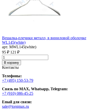
1
Вешалка-плечики металл, в виниловой оболочке
WL145(white)
арт. MWL145(white)
95 ₽
121 ₽
В корзину
Контакты
Телефоны:
+7 (495) 150-53-79
Связь по MAX, Whatsapp, Telegram:
+7 (910) 086-45-25
Email для связи:
sale@torgmax.ru