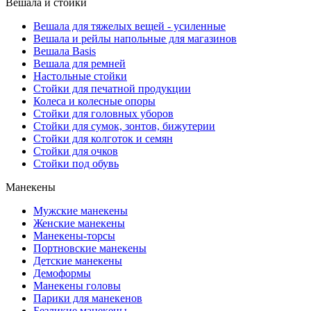
Вешала и стойки
Вешала для тяжелых вещей - усиленные
Вешала и рейлы напольные для магазинов
Вешала Basis
Вешала для ремней
Настольные стойки
Стойки для печатной продукции
Колеса и колесные опоры
Стойки для головных уборов
Стойки для сумок, зонтов, бижутерии
Стойки для колготок и семян
Стойки для очков
Стойки под обувь
Манекены
Мужские манекены
Женские манекены
Манекены-торсы
Портновские манекены
Детские манекены
Демоформы
Манекены головы
Парики для манекенов
Безликие манекены