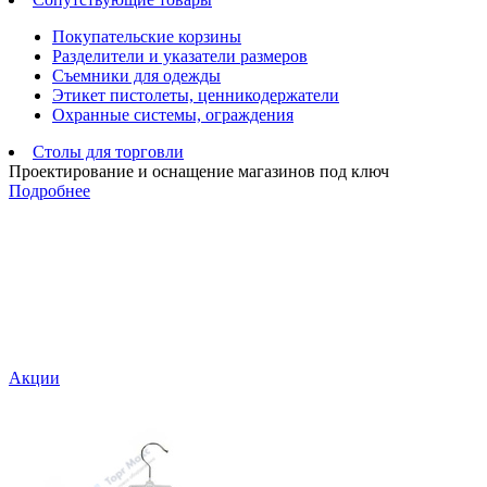
Покупательские корзины
Разделители и указатели размеров
Съемники для одежды
Этикет пистолеты, ценникодержатели
Охранные системы, ограждения
Столы для торговли
Проектирование и оснащение магазинов под ключ
Подробнее
Акции
В
а