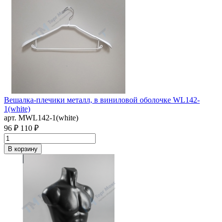
Вешалка-плечики металл, в виниловой оболочке WL142-
1(white)
арт. MWL142-1(white)
96 ₽
110 ₽
В корзину