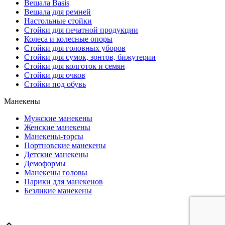
Вешала Basis
Вешала для ремней
Настольные стойки
Стойки для печатной продукции
Колеса и колесные опоры
Стойки для головных уборов
Стойки для сумок, зонтов, бижутерии
Стойки для колготок и семян
Стойки для очков
Стойки под обувь
Манекены
Мужские манекены
Женские манекены
Манекены-торсы
Портновские манекены
Детские манекены
Демоформы
Манекены головы
Парики для манекенов
Безликие манекены