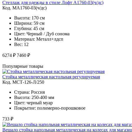
Стеллаж для одежды в стиле Лофт A1760-03(ч/дс)
Код. MA1760-03(ч/дс)
Высота: 170 см
Ширина: 59 см
Глубина: 45 см
Цвет: Черный / Дуб сонома
Материал: Металл+лдсп
Вес: 12
6274 ₽
7460 ₽
Популярные товары
Стойка металлическая настольная регулируемая
Код. MСТ-126-Л/250
Страна: Россия
Высота: 250-400 мм
Цвет: черный муар
Покрытие: полимерно-порошковое
733 ₽
Вешало стойка напольная металлическая на колесах для магаз