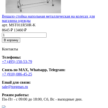
Вешало стойка напольная металлическая на колесах для
С
магазина одежды
п
арт. MST011R50R-K
а
П
8645 ₽
13460 ₽
3
В корзину
Контакты
Телефоны:
+7 (495) 150-53-79
Связь по MAX, Whatsapp, Telegram:
+7 (910) 086-45-25
Email для связи:
sale@torgmax.ru
Режим работы:
Пн-Пт - с 09:00 до 18:00, Сб, Вс - выходные дни.