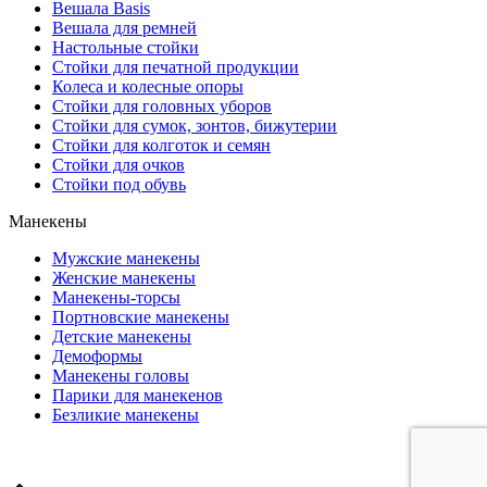
Вешала Basis
Вешала для ремней
Настольные стойки
Стойки для печатной продукции
Колеса и колесные опоры
Стойки для головных уборов
Стойки для сумок, зонтов, бижутерии
Стойки для колготок и семян
Стойки для очков
Стойки под обувь
Манекены
Мужские манекены
Женские манекены
Манекены-торсы
Портновские манекены
Детские манекены
Демоформы
Манекены головы
Парики для манекенов
Безликие манекены