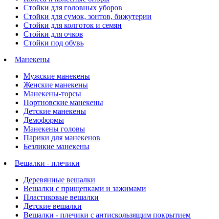
Стойки для головных уборов
Стойки для сумок, зонтов, бижутерии
Стойки для колготок и семян
Стойки для очков
Стойки под обувь
Манекены
Мужские манекены
Женские манекены
Манекены-торсы
Портновские манекены
Детские манекены
Демоформы
Манекены головы
Парики для манекенов
Безликие манекены
Вешалки - плечики
Деревянные вешалки
Вешалки с прищепками и зажимами
Пластиковые вешалки
Детские вешалки
Вешалки - плечики с антискользящим покрытием