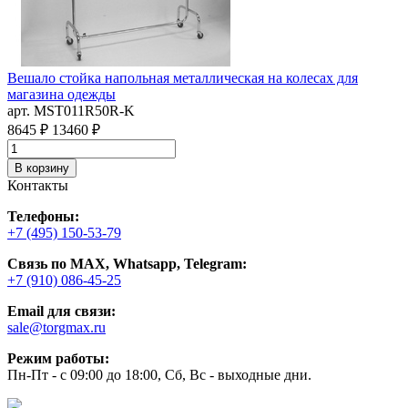
Вешало стойка напольная металлическая на колесах для
Т
магазина одежды
а
арт. MST011R50R-K
4
8645 ₽
13460 ₽
В корзину
Контакты
Телефоны:
+7 (495) 150-53-79
Связь по MAX, Whatsapp, Telegram:
+7 (910) 086-45-25
Email для связи:
sale@torgmax.ru
Режим работы:
Пн-Пт - с 09:00 до 18:00, Сб, Вс - выходные дни.