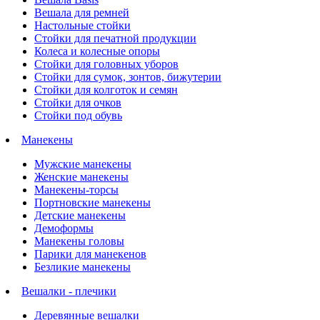
Вешала для ремней
Настольные стойки
Стойки для печатной продукции
Колеса и колесные опоры
Стойки для головных уборов
Стойки для сумок, зонтов, бижутерии
Стойки для колготок и семян
Стойки для очков
Стойки под обувь
Манекены
Мужские манекены
Женские манекены
Манекены-торсы
Портновские манекены
Детские манекены
Демоформы
Манекены головы
Парики для манекенов
Безликие манекены
Вешалки - плечики
Деревянные вешалки