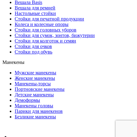
Вешала Basis
Вешала для ремней
Настольные стойки
Стойки для печатной продукции
Колеса и колесные опоры
Стойки для головных уборов
Стойки для сумок, зонтов, бижутерии
Стойки для колготок и семян
Стойки для очков
Стойки под обувь
Манекены
Мужские манекены
Женские манекены
Манекены-торсы
Портновские манекены
Детские манекены
Демоформы
Манекены головы
Парики для манекенов
Безликие манекены