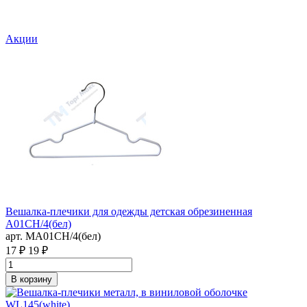
Акции
Вешалка-плечики для одежды детская обрезиненная
A01CH/4(бел)
арт. MA01CH/4(бел)
17 ₽
19 ₽
В корзину