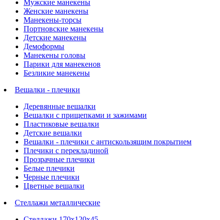
Мужские манекены
Женские манекены
Манекены-торсы
Портновские манекены
Детские манекены
Демоформы
Манекены головы
Парики для манекенов
Безликие манекены
Вешалки - плечики
Деревянные вешалки
Вешалки с прищепками и зажимами
Пластиковые вешалки
Детские вешалки
Вешалки - плечики с антискользящим покрытием
Плечики с перекладиной
Прозрачные плечики
Белые плечики
Черные плечики
Цветные вешалки
Стеллажи металлические
Стеллажи 170х120х45