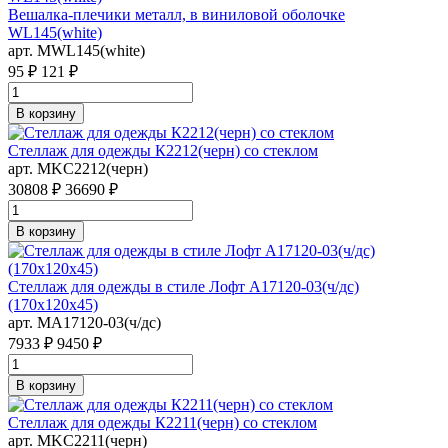
Вешалка-плечики металл, в виниловой оболочке
WL145(white)
арт. MWL145(white)
95 ₽
121 ₽
В корзину
Стеллаж для одежды К2212(черн) со стеклом
арт. MKC2212(черн)
30808 ₽
36690 ₽
В корзину
Стеллаж для одежды в стиле Лофт A17120-03(ч/дс)
(170х120х45)
арт. MA17120-03(ч/дс)
7933 ₽
9450 ₽
В корзину
Стеллаж для одежды К2211(черн) со стеклом
арт. MKC2211(черн)