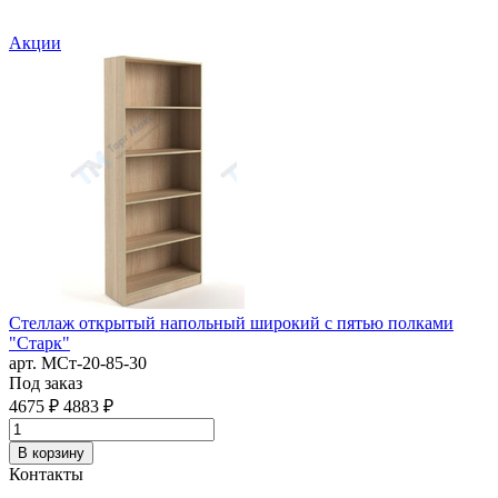
Акции
Стеллаж открытый напольный широкий с пятью полками
Т
"Старк"
а
арт. MСт-20-85-30
4
Под заказ
4675 ₽
4883 ₽
В корзину
Контакты