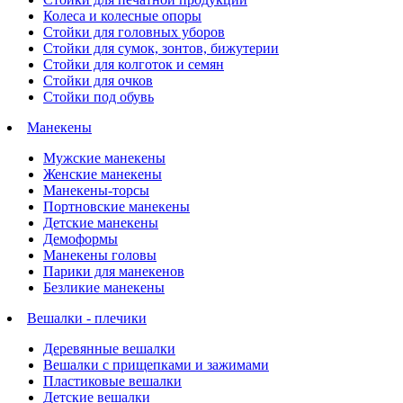
Колеса и колесные опоры
Стойки для головных уборов
Стойки для сумок, зонтов, бижутерии
Стойки для колготок и семян
Стойки для очков
Стойки под обувь
Манекены
Мужские манекены
Женские манекены
Манекены-торсы
Портновские манекены
Детские манекены
Демоформы
Манекены головы
Парики для манекенов
Безликие манекены
Вешалки - плечики
Деревянные вешалки
Вешалки с прищепками и зажимами
Пластиковые вешалки
Детские вешалки