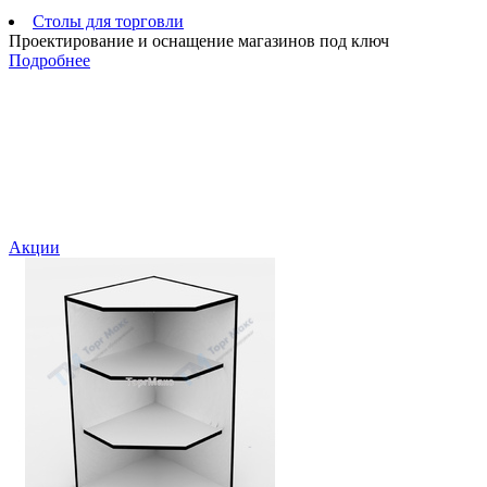
Столы для торговли
Проектирование и оснащение магазинов под ключ
Подробнее
Акции
С
"
а
П
4