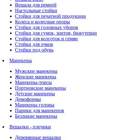
Вешала для ремней
Настольные стойки
Стойки для печатной продукции
Колеса и колесные опоры
Стойки для головных уборов
Стойки для сумок, зонтов, бижутерии
Стойки для колготок и семян
Стойки для очков
Стойки под обувь
Манекены
Мужские манекены
Женские манекены
Манекены-торсы
Портновские манекены
Детские манекены
Демоформы
Манекены головы
Парики для манекенов
Безликие манекены
Вешалки - плечики
Деревянные вешалки