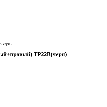
B(черн)
вый+правый) TP22B(черн)