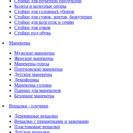
Стойки для печатной продукции
Колеса и колесные опоры
Стойки для головных уборов
Стойки для сумок, зонтов, бижутерии
Стойки для колготок и семян
Стойки для очков
Стойки под обувь
Манекены
Мужские манекены
Женские манекены
Манекены-торсы
Портновские манекены
Детские манекены
Демоформы
Манекены головы
Парики для манекенов
Безликие манекены
Вешалки - плечики
Деревянные вешалки
Вешалки с прищепками и зажимами
Пластиковые вешалки
Детские вешалки