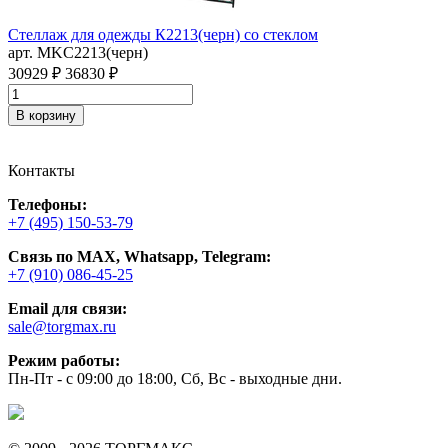
Стеллаж для одежды К2213(черн) со стеклом
С
арт. MKC2213(черн)
п
а
30929 ₽
36830 ₽
П
3
В корзину
Контакты
Телефоны:
+7 (495) 150-53-79
Связь по MAX, Whatsapp, Telegram:
+7 (910) 086-45-25
Email для связи:
sale@torgmax.ru
Режим работы:
Пн-Пт - с 09:00 до 18:00, Сб, Вс - выходные дни.