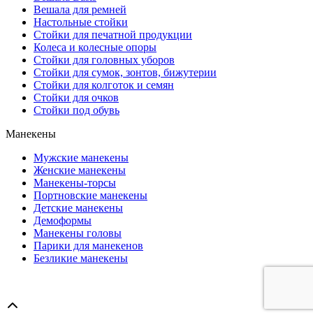
Вешала для ремней
Настольные стойки
Стойки для печатной продукции
Колеса и колесные опоры
Стойки для головных уборов
Стойки для сумок, зонтов, бижутерии
Стойки для колготок и семян
Стойки для очков
Стойки под обувь
Манекены
Мужские манекены
Женские манекены
Манекены-торсы
Портновские манекены
Детские манекены
Демоформы
Манекены головы
Парики для манекенов
Безликие манекены