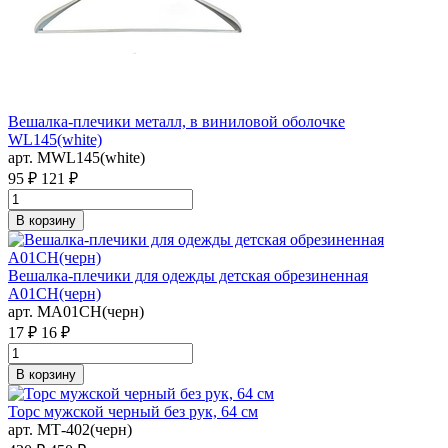
Вешалка-плечики металл, в виниловой оболочке
WL145(white)
арт. MWL145(white)
95 ₽
121 ₽
В корзину
Вешалка-плечики для одежды детская обрезиненная
A01CH(черн)
арт. MA01CH(черн)
17 ₽
16 ₽
В корзину
Торс мужской черный без рук, 64 см
арт. MТ-402(черн)