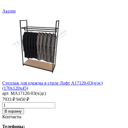
Акции
В
м
6
Стеллаж для одежды в стиле Лофт A17120-03(ч/дс)
(170х120х45)
арт. MA17120-03(ч/дс)
7933 ₽
9450 ₽
В корзину
Контакты
Телефоны: