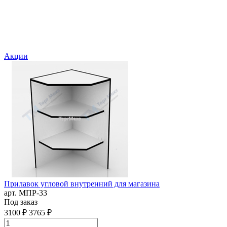
Акции
Прилавок угловой внутренний для магазина
С
арт. MПР-33
а
Под заказ
6
3100 ₽
3765 ₽