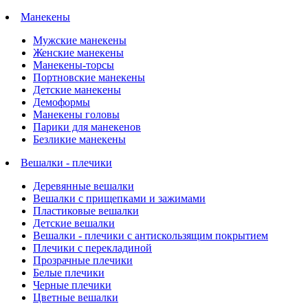
Манекены
Мужские манекены
Женские манекены
Манекены-торсы
Портновские манекены
Детские манекены
Демоформы
Манекены головы
Парики для манекенов
Безликие манекены
Вешалки - плечики
Деревянные вешалки
Вешалки с прищепками и зажимами
Пластиковые вешалки
Детские вешалки
Вешалки - плечики с антискользящим покрытием
Плечики с перекладиной
Прозрачные плечики
Белые плечики
Черные плечики
Цветные вешалки