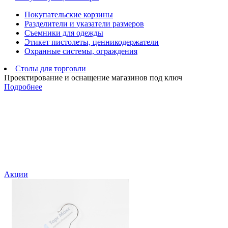
Покупательские корзины
Разделители и указатели размеров
Съемники для одежды
Этикет пистолеты, ценникодержатели
Охранные системы, ограждения
Столы для торговли
Проектирование и оснащение магазинов под ключ
Подробнее
Акции
С
а
П
4