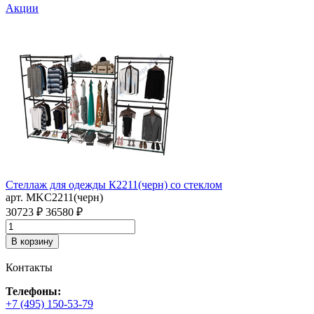
Акции
Стеллаж для одежды К2211(черн) со стеклом
В
арт. MKC2211(черн)
а
30723 ₽
36580 ₽
1
В корзину
Контакты
Телефоны:
+7 (495) 150-53-79