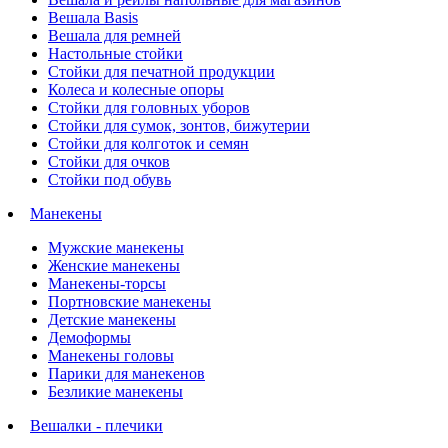
Вешала Basis
Вешала для ремней
Настольные стойки
Стойки для печатной продукции
Колеса и колесные опоры
Стойки для головных уборов
Стойки для сумок, зонтов, бижутерии
Стойки для колготок и семян
Стойки для очков
Стойки под обувь
Манекены
Мужские манекены
Женские манекены
Манекены-торсы
Портновские манекены
Детские манекены
Демоформы
Манекены головы
Парики для манекенов
Безликие манекены
Вешалки - плечики