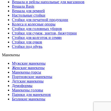
Вешала и рейлы напольные для магазинов
Вешала Basis
Вешала для ремней
Настольные стойки
Стойки для печатной продукции
Колеса и колесные опоры
Стойки для головных уборов
Стойки для сумок, зонтов, бижутерии
Стойки для колготок и семян
Стойки для очков
Стойки под обувь
Манекены
Мужские манекены
Женские манекены
Манекены-торсы
Портновские манекены
Детские манекены
Демоформы
Манекены головы
Парики для манекенов
Безликие манекены