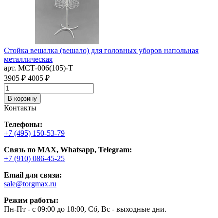
Стойка вешалка (вешало) для головных уборов напольная
С
металлическая
а
арт. MСТ-006(105)-Т
3
3905 ₽
4005 ₽
В корзину
Контакты
Телефоны:
+7 (495) 150-53-79
Связь по MAX, Whatsapp, Telegram:
+7 (910) 086-45-25
Email для связи:
sale@torgmax.ru
Режим работы:
Пн-Пт - с 09:00 до 18:00, Сб, Вс - выходные дни.