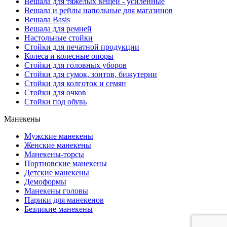
Вешала для тяжелых вещей - усиленные
Вешала и рейлы напольные для магазинов
Вешала Basis
Вешала для ремней
Настольные стойки
Стойки для печатной продукции
Колеса и колесные опоры
Стойки для головных уборов
Стойки для сумок, зонтов, бижутерии
Стойки для колготок и семян
Стойки для очков
Стойки под обувь
Манекены
Мужские манекены
Женские манекены
Манекены-торсы
Портновские манекены
Детские манекены
Демоформы
Манекены головы
Парики для манекенов
Безликие манекены