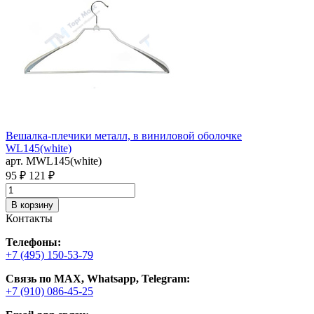
Вешалка-плечики металл, в виниловой оболочке
В
WL145(white)
A
арт. MWL145(white)
а
95 ₽
121 ₽
1
В корзину
Контакты
Телефоны:
+7 (495) 150-53-79
Связь по MAX, Whatsapp, Telegram:
+7 (910) 086-45-25