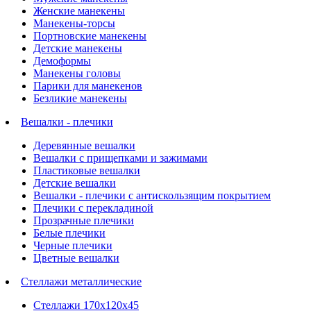
Женские манекены
Манекены-торсы
Портновские манекены
Детские манекены
Демоформы
Манекены головы
Парики для манекенов
Безликие манекены
Вешалки - плечики
Деревянные вешалки
Вешалки с прищепками и зажимами
Пластиковые вешалки
Детские вешалки
Вешалки - плечики с антискользящим покрытием
Плечики с перекладиной
Прозрачные плечики
Белые плечики
Черные плечики
Цветные вешалки
Стеллажи металлические
Стеллажи 170х120х45