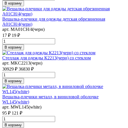
В корзину
Вешалка-плечики для одежды детская обрезиненная
A01CH/4(черн)
арт. MA01CH/4(черн)
17 ₽
19 ₽
В корзину
Стеллаж для одежды К2213(черн) со стеклом
арт. MKC2213(черн)
30929 ₽
36830 ₽
В корзину
Вешалка-плечики металл, в виниловой оболочке
WL145(white)
арт. MWL145(white)
95 ₽
121 ₽
В корзину