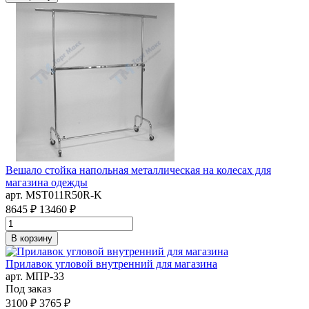
Вешало стойка напольная металлическая на колесах для
магазина одежды
арт. MST011R50R-K
8645 ₽
13460 ₽
В корзину
Прилавок угловой внутренний для магазина
арт. MПР-33
Под заказ
3100 ₽
3765 ₽