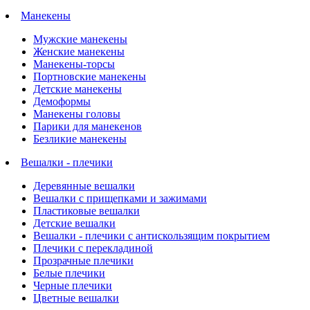
Манекены
Мужские манекены
Женские манекены
Манекены-торсы
Портновские манекены
Детские манекены
Демоформы
Манекены головы
Парики для манекенов
Безликие манекены
Вешалки - плечики
Деревянные вешалки
Вешалки с прищепками и зажимами
Пластиковые вешалки
Детские вешалки
Вешалки - плечики с антискользящим покрытием
Плечики с перекладиной
Прозрачные плечики
Белые плечики
Черные плечики
Цветные вешалки