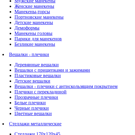
Мужские манекены
Женские манекены
Манекены-торсы
Портновские манекены
Детские манекены
Демоформы
Манекены головы
Парики для манекенов
Безликие манекены
Вешалки - плечики
Деревянные вешалки
Вешалки с прищепками и зажимами
Пластиковые вешалки
Детские вешалки
Вешалки - плечики с антискользящим покрытием
Плечики с перекладиной
Прозрачные плечики
Белые плечики
Черные плечики
Цветные вешалки
Стеллажи металлические
Стеллажи 170х120х45